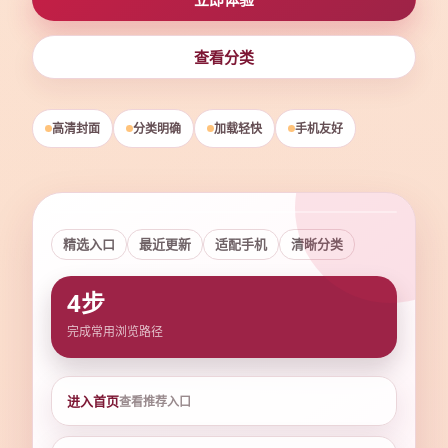
查看分类
高清封面
分类明确
加载轻快
手机友好
精选入口
最近更新
适配手机
清晰分类
高清
流畅
4步
完成常用浏览路径
进入首页
查看推荐入口