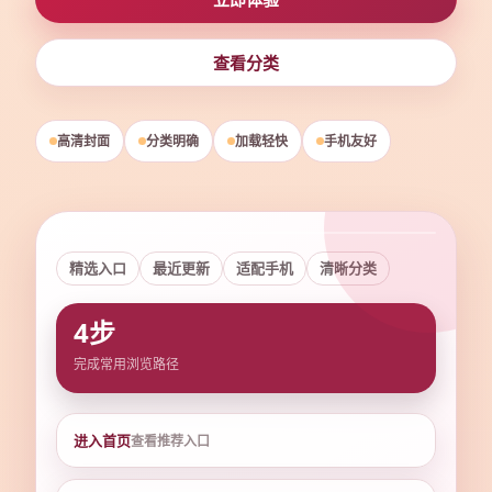
查看分类
高清封面
分类明确
加载轻快
手机友好
精选入口
最近更新
适配手机
清晰分类
高清
流畅
4步
完成常用浏览路径
进入首页
查看推荐入口